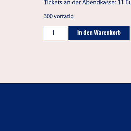
Tickets an der Abendkasse: 11 Eu
300 vorrätig
Ticket
Alternative:
In den Warenkorb
Altweiber-
Party
2026
Menge