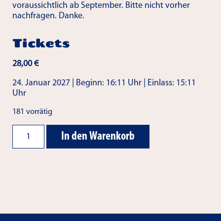
voraussichtlich ab September. Bitte nicht vorher
nachfragen. Danke.
Tickets
28,00
€
24. Januar 2027 | Beginn: 16:11 Uhr | Einlass: 15:11
Uhr
181 vorrätig
Ticket
Alternative:
In den Warenkorb
1.
CVE-
Kostümsitzung
2027
Menge