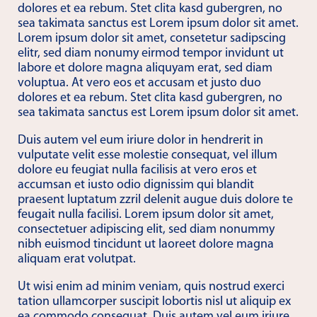
dolores et ea rebum. Stet clita kasd gubergren, no
sea takimata sanctus est Lorem ipsum dolor sit amet.
Lorem ipsum dolor sit amet, consetetur sadipscing
elitr, sed diam nonumy eirmod tempor invidunt ut
labore et dolore magna aliquyam erat, sed diam
voluptua. At vero eos et accusam et justo duo
dolores et ea rebum. Stet clita kasd gubergren, no
sea takimata sanctus est Lorem ipsum dolor sit amet.
Duis autem vel eum iriure dolor in hendrerit in
vulputate velit esse molestie consequat, vel illum
dolore eu feugiat nulla facilisis at vero eros et
accumsan et iusto odio dignissim qui blandit
praesent luptatum zzril delenit augue duis dolore te
feugait nulla facilisi. Lorem ipsum dolor sit amet,
consectetuer adipiscing elit, sed diam nonummy
nibh euismod tincidunt ut laoreet dolore magna
aliquam erat volutpat.
Ut wisi enim ad minim veniam, quis nostrud exerci
tation ullamcorper suscipit lobortis nisl ut aliquip ex
ea commodo consequat. Duis autem vel eum iriure